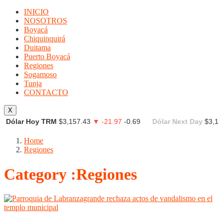
INICIO
NOSOTROS
Boyacá
Chiquinquirá
Duitama
Puerto Boyacá
Regiones
Sogamoso
Tunja
CONTACTO
X
Dólar Hoy TRM
$3,157.43
▼ -21.97
-0.69
Dólar Next Day
$3,15
Home
Regiones
Category :Regiones
Boyacá
Regiones
Sogamoso