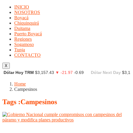
INICIO
NOSOTROS
Boyacá
Chiquinquirá
Duitama
Puerto Boyacá
Regiones
Sogamoso
Tunja
CONTACTO
X
Dólar Hoy TRM
$3,157.43
▼ -21.97
-0.69
Dólar Next Day
$3,15
Home
Campesinos
Tags :Campesinos
Boyacá
Regiones