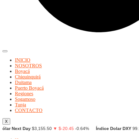
INICIO
NOSOTROS
Boyacá
Chiquinquirá
Duitama
Puerto Boyacá
Regiones
Sogamoso
Tunja
CONTACTO
X
Next Day
$3,155.50
▼ $-20.45
-0.64%
Índice Dolar DXY
99.973
▲ 