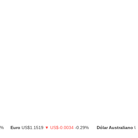
uro
US$1.1519
▼ US$-0.0034
-0.29%
Dólar Australiano
US$0.7