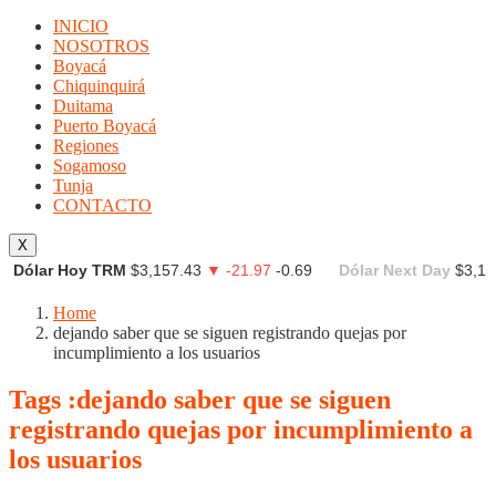
INICIO
NOSOTROS
Boyacá
Chiquinquirá
Duitama
Puerto Boyacá
Regiones
Sogamoso
Tunja
CONTACTO
X
Dólar Hoy TRM
$3,157.43
▼ -21.97
-0.69
Dólar Next Day
$3,15
Home
dejando saber que se siguen registrando quejas por
incumplimiento a los usuarios
Tags :dejando saber que se siguen
registrando quejas por incumplimiento a
los usuarios