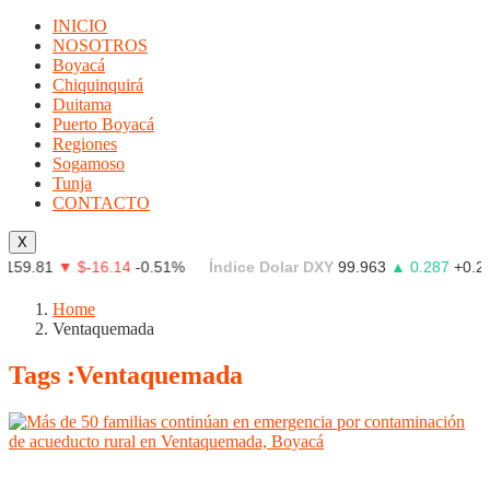
INICIO
NOSOTROS
Boyacá
Chiquinquirá
Duitama
Puerto Boyacá
Regiones
Sogamoso
Tunja
CONTACTO
X
81
▼ $-16.14
-0.51%
Índice Dolar DXY
99.963
▲ 0.287
+0.29%
Home
Ventaquemada
Tags :Ventaquemada
Boyacá
Regiones
Tunja