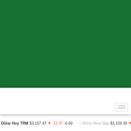
Dólar Hoy TRM
$3,157.43
▼ -21.97
-0.69
Dólar Next Day
$3,159.39
▼