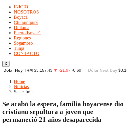
INICIO
NOSOTROS
Boyacá
Chiquinquirá
Duitama
Puerto Boyacá
Regiones
Sogamoso
Tunja
CONTACTO
X
Dólar Hoy TRM
$3,157.43
▼ -21.97
-0.69
Dólar Next Day
$3,15
Home
Noticias
Se acabó la…
Se acabó la espera, familia boyacense dio
cristiana sepultura a joven que
permaneció 21 años desaparecida