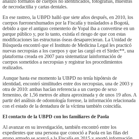
analizó formatos de cuerpos no identificados, fotografías, muestras
de necrodactilia y cartas dentales.
En ese rastreo, la UBPD halló que siete años después, en 2010, los
cuerpos fueronexhumados por la Fiscalía y trasladados a Bogotá,
debido a que el antiguo cementerio de Yopal iba a convertirse en un
parque público y, por lo tanto, existía el riesgo de que con estas
modificaciones las estructuras óseas desaparecieran. La Unidad de
Búsqueda encontró que el Instituto de Medicina Legal les practicó
nuevas necropsias a los cuerpos y que las cargó en el Sirdec**, una
plataforma creada en 2007 para sistematizar lainformación de
cuerpos sometidos a necropsias y registrar los procedimientos
realizados.
Aunque hasta ese momento la UBPD no tenía hipótesis de
identidad, encontró similitudes entre dos necropsias, una de 2003 y
otra de 2010: ambas hacían referencia a un cuerpo de sexo
femenino, de 1,56 metros de altura aproximada y de unos 19 años. A
partir del análisis de odontología forense, la información relacionada
con el estado de la dentadura de la víctima también coincidía.
El contacto de la UBPD con los familiares de Paola
Al avanzar en su investigación, también encontró entre los
expedientes que una persona que conoció a Paola en las filas del
grupo armado se acercó a la Fiscalía en 2015 y aportó información