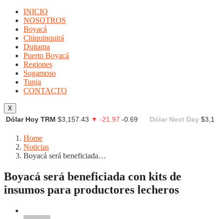
INICIO
NOSOTROS
Boyacá
Chiquinquirá
Duitama
Puerto Boyacá
Regiones
Sogamoso
Tunja
CONTACTO
X
Dólar Hoy TRM
$3,157.43
▼ -21.97
-0.69
Dólar Next Day
$3,15
Home
Noticias
Boyacá será beneficiada…
Boyacá será beneficiada con kits de
insumos para productores lecheros
Noticias