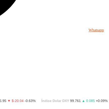
Whatsapp
5.95
▼ $-20.04
-0.63%
Índice Dolar DXY
99.761
▲ 0.085
+0.09%