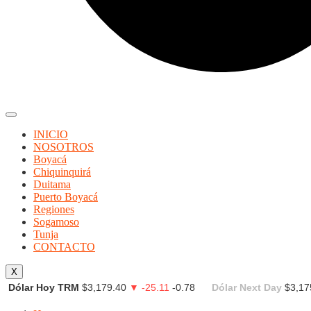
INICIO
NOSOTROS
Boyacá
Chiquinquirá
Duitama
Puerto Boyacá
Regiones
Sogamoso
Tunja
CONTACTO
X
Dólar Hoy TRM
$3,179.40
▼ -25.11
-0.78
Dólar Next Day
$3,17