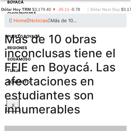
BOYACÁ
Dólar Hoy TRM
$3,179.40
▼ -25.11
-0.78
Dólar Next Day
$3,1
CHIQUINQUIRÁ
Home
Noticias
Más de 10…
DUITAMA
Más de 10 obras
PUERTO BOYACÁ
REGIONES
inconclusas tiene el
SOGAMOSO
FFIE en Boyacá. Las
TUNJA
afectaciones en
CONTACTO
estudiantes son
innumerables
X
Noticias