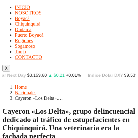
INICIO
NOSOTROS
Boyacá
Chiquinquirá
Duitama
Puerto Boyacá
Regiones
Sogamoso
Tunja
CONTACTO
X
Next Day
$3,159.60
▲ $0.21
+0.01%
Índice Dolar DXY
99.539
▼ -0
Home
Nacionales
Cayeron «Los Delta»,…
Cayeron «Los Delta», grupo delincuencial
dedicado al tráfico de estupefacientes en
Chiquinquirá. Una veterinaria era la
fachada perfecta