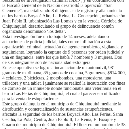
Seccional de Investigación Criminal (SIJIN) y en coordinación con
la Fiscalía General de la Nación desarrolló la operación “San
Clemente”, materializando 8 diligencias de registro y allanamiento
en los barrios Boyacá Alto, La Reina, La Concepción, urbanización
Juan Pablo II, urbanización Las Lomas y en la vereda Córdoba de
Chiquinquirá, desarticulando el grupo de delincuencia común
organizada denominado ‘los delta’.
Esta investigación fue un trabajo de 14 meses, adelantando
actuaciones de policía judicial, tales como: infiltración a esta
organización criminal, actuación de agente encubierto, vigilancia y
seguimiento, logrando la captura de 9 personas por orden judicial y
una en flagrancia, entre los que había 7 hombres y 3 mujeres. Dos
de sus integrantes son de nacionalidad extranjera.
En este operativo se logró la incautación de un automóvil, 981
gramos de marihuana, 85 gramos de cocaína, 5 grameras, $814.000,
4 celulares, 2 bicicletas, 2 motobombas, una motosierra, una
trilladora y una tablet. Igualmente se realizó la incautación con fines
de comiso de un inmueble donde funcionaba una veterinaria en el
barrio Las Ferias de Chiquinquirá, el cual al parecer era utilizado
para la venta de estupefacientes.
Este grupo delinquía en el municipio de Chiquinquirá mediante la
distribución y comercialización de sustancias estupefacientes,
afectaba la seguridad de los barrios Boyacá Alto, Las Ferias, Santa
Cecilia, La Pola, Centro, Juan Pablo II, La Reina, El Bosque y
Guarín del municipio de Chiquinquirá. El líder era un hombre de 38