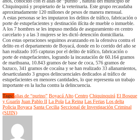
años, conocido con el alias de “purino”, natural del municipio de
Chiquinquirá y propietario de la veterinaria. Este grupo recaudaba
aproximadamente 120 millones de pesos de manera mensual.
A estas personas se les imputaron los delitos de tráfico, fabricación o
porte de estupefacientes y destinación ilícita de mueble o inmueble.
A los 7 hombres se les impuso medida de aseguramiento en centro
carcelario y a las 3 mujeres se les dictó detención domiciliaria.
Con estas operaciones seguimos avanzando en la ofensiva contra el
delito en el departamento de Boyacá, donde en lo corrido del año se
han realizado 105 capturas por el delito de tráfico, fabricación o
porte de estupefacientes, logrando la incautación de 60.164 gramos
de marihuana, 10.843 gramos de base de coca, 576 gramos de
bazuco, 341 gramos de cocaína y se han realizado 33 allanamientos,
desarticulando 3 grupos delincuenciales dedicados al tráfico de
estupefacientes en menores cantidades, lo que representa un trabajo
importante en la lucha contra la delincuencia.
Tags:
alias de “purino”
Boyacá Alto
Centro
Chiquinquirá
El Bosque
y Guarín
Juan Pablo II
La Pola
La Reina
Las Ferias
Los delta
Policia Boyaca
Santa Cecilia
Seccional de Investigación Criminal
(SIJIN)