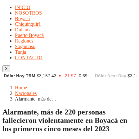
INICIO
NOSOTROS
Boyacá
Chiquinquirá
Duitama
Puerto Boyacá
Regiones
Sogamoso
Tunja
CONTACTO
X
Dólar Hoy TRM
$3,157.43
▼ -21.97
-0.69
Dólar Next Day
$3,15
Home
Nacionales
Alarmante, más de…
Alarmante, más de 220 personas
fallecieron violentamente en Boyacá en
los primeros cinco meses del 2023