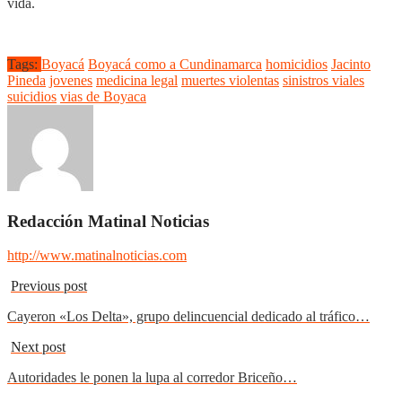
vida.
Tags:
Boyacá
Boyacá como a Cundinamarca
homicidios
Jacinto
Pineda
jovenes
medicina legal
muertes violentas
sinistros viales
suicidios
vias de Boyaca
Redacción Matinal Noticias
http://www.matinalnoticias.com
Previous post
Cayeron «Los Delta», grupo delincuencial dedicado al tráfico…
Next post
Autoridades le ponen la lupa al corredor Briceño…