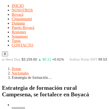
INICIO
NOSOTROS
Boyacá
Chiquinquirá
Duitama
Puerto Boyacá
Regiones
Sogamoso
Tunja
CONTACTO
X
Next Day
$3,159.60
▲ $0.21
+0.01%
Índice Dolar DXY
99.539
▼ -
Home
Nacionales
Estrategia de formación…
Estrategia de formación rural
Campesena, se fortalece en Boyacá
Nacionales
Noticias
Regionales