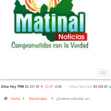
Dólar Hoy TRM
$3,157.43
▼ -21.97
-0.69
Dólar Next Day
$3,159.60
▲
Home
Nacionales
¿Quieres estudiar un…