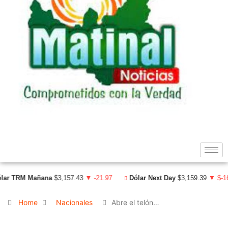
r TRM Mañana
$3,157.43
▼ -21.97
Dólar Next Day
$3,159.39
▼ $-16.5
Home
Nacionales
Abre el telón…