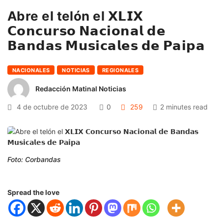
Abre el telón el 𝗫𝗟𝗜𝗫
𝗖𝗼𝗻𝗰𝘂𝗿𝘀𝗼 𝗡𝗮𝗰𝗶𝗼𝗻𝗮𝗹 𝗱𝗲
𝗕𝗮𝗻𝗱𝗮𝘀 𝗠𝘂𝘀𝗶𝗰𝗮𝗹𝗲𝘀 𝗱𝗲 𝗣𝗮𝗶𝗽𝗮
NACIONALES
NOTICIAS
REGIONALES
Redacción Matinal Noticias
4 de octubre de 2023
0
259
2 minutes read
Foto: Corbandas
Spread the love