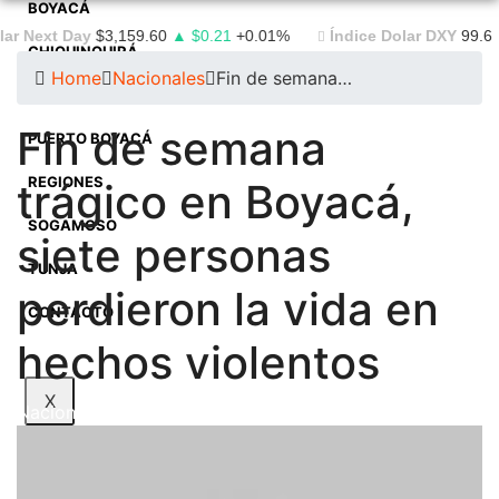
BOYACÁ
 Next Day
$3,159.60
▲ $0.21
+0.01%
Índice Dolar DXY
99.6
▼ 
CHIQUINQUIRÁ
Home
Nacionales
Fin de semana…
DUITAMA
Fin de semana
PUERTO BOYACÁ
REGIONES
trágico en Boyacá,
SOGAMOSO
siete personas
TUNJA
perdieron la vida en
CONTACTO
hechos violentos
X
Nacionales
Noticias
Regionales