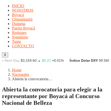
INICIO
NOSOTROS
Boyacá
Chiquinquirá
Duitama
Puerto Boyacá
Regiones
Sogamoso
Tunja
CONTACTO
X
xt Day
$3,159.60
▲ $0.21
+0.01%
Índice Dolar DXY
99.566
▼ -0.
Home
Nacionales
Abierta la convocatoria…
Abierta la convocatoria para elegir a la
representante por Boyacá al Concurso
Nacional de Belleza