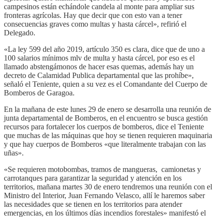
campesinos están echándole candela al monte para ampliar sus
fronteras agrícolas. Hay que decir que con esto van a tener
consecuencias graves como multas y hasta cárcel», refirió el
Delegado.
«La ley 599 del año 2019, artículo 350 es clara, dice que de uno a
100 salarios mínimos mlv de multa y hasta cárcel, por eso es el
llamado abstengámonos de hacer esas quemas, además hay un
decreto de Calamidad Publica departamental que las prohíbe»,
señaló el Teniente, quien a su vez es el Comandante del Cuerpo de
Bomberos de Garagoa.
En la mañana de este lunes 29 de enero se desarrolla una reunión de
junta departamental de Bomberos, en el encuentro se busca gestión
recursos para fortalecer los cuerpos de bomberos, dice el Teniente
que muchas de las máquinas que hoy se tienen requieren maquinaria
y que hay cuerpos de Bomberos «que literalmente trabajan con las
uñas».
«Se requieren motobombas, tramos de mangueras, camionetas y
carrotanques para garantizar la seguridad y atención en los
territorios, mañana martes 30 de enero tendremos una reunión con el
Ministro del Interior, Juan Fernando Velasco, allí le haremos saber
las necesidades que se tienen en los territorios para atender
emergencias, en los últimos días incendios forestales» manifestó el