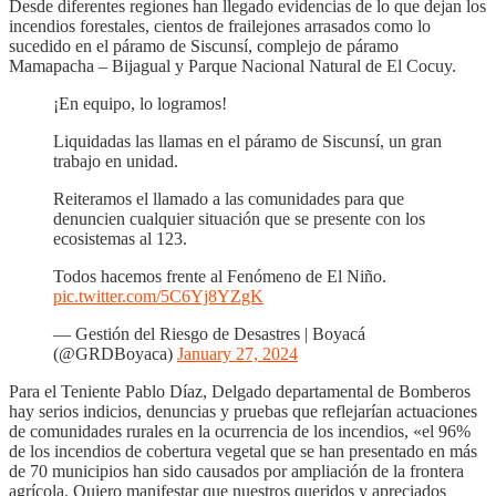
Desde diferentes regiones han llegado evidencias de lo que dejan los
incendios forestales, cientos de frailejones arrasados como lo
sucedido en el páramo de Siscunsí, complejo de páramo
Mamapacha – Bijagual y Parque Nacional Natural de El Cocuy.
¡En equipo, lo logramos!
Liquidadas las llamas en el páramo de Siscunsí, un gran
trabajo en unidad.
Reiteramos el llamado a las comunidades para que
denuncien cualquier situación que se presente con los
ecosistemas al 123.
Todos hacemos frente al Fenómeno de El Niño.
pic.twitter.com/5C6Yj8YZgK
— Gestión del Riesgo de Desastres | Boyacá
(@GRDBoyaca)
January 27, 2024
Para el Teniente Pablo Díaz, Delgado departamental de Bomberos
hay serios indicios, denuncias y pruebas que reflejarían actuaciones
de comunidades rurales en la ocurrencia de los incendios, «el 96%
de los incendios de cobertura vegetal que se han presentado en más
de 70 municipios han sido causados por ampliación de la frontera
agrícola. Quiero manifestar que nuestros queridos y apreciados