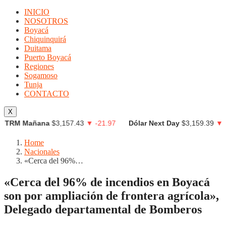
INICIO
NOSOTROS
Boyacá
Chiquinquirá
Duitama
Puerto Boyacá
Regiones
Sogamoso
Tunja
CONTACTO
X
RM Mañana
$3,157.43
▼ -21.97
Dólar Next Day
$3,159.39
▼ $-16
Home
Nacionales
«Cerca del 96%…
«Cerca del 96% de incendios en Boyacá
son por ampliación de frontera agrícola»,
Delegado departamental de Bomberos