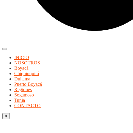
INICIO
NOSOTROS
Boyacá
Chiquinquirá
Duitama
Puerto Boyacá
Regiones
Sogamoso
Tunja
CONTACTO
X