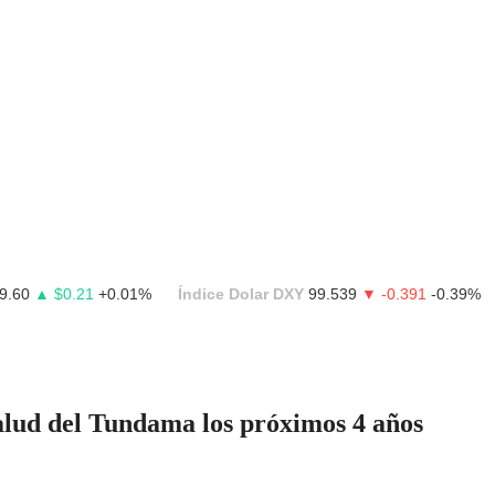
9.60
▲ $0.21
+0.01%
Índice Dolar DXY
99.539
▼ -0.391
-0.39%
Salud del Tundama los próximos 4 años