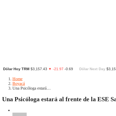
Dólar Hoy TRM
$3,157.43
▼ -21.97
-0.69
Dólar Next Day
$3,15
Home
Boyacá
Una Psicóloga estará…
Una Psicóloga estará al frente de la ESE 
Boyacá
Duitama