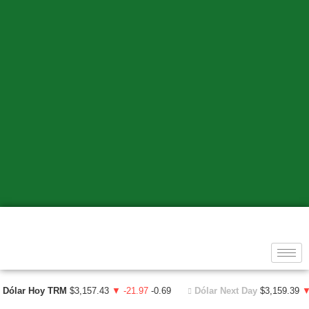
Dólar Hoy TRM
$3,157.43
▼ -21.97
-0.69
Dólar Next Day
$3,159.39
▼