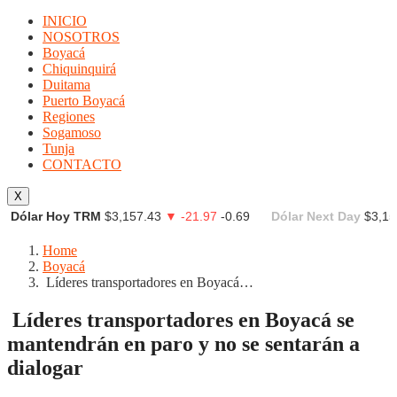
INICIO
NOSOTROS
Boyacá
Chiquinquirá
Duitama
Puerto Boyacá
Regiones
Sogamoso
Tunja
CONTACTO
X
Dólar Hoy TRM
$3,157.43
▼ -21.97
-0.69
Dólar Next Day
$3,15
Home
Boyacá
Líderes transportadores en Boyacá…
Líderes transportadores en Boyacá se
mantendrán en paro y no se sentarán a
dialogar