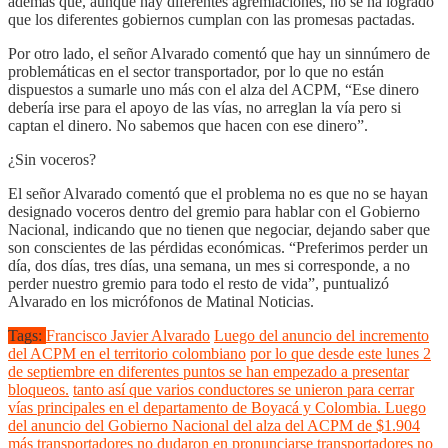
además que, aunque hay diferentes agremiaciones, no se ha logrado
que los diferentes gobiernos cumplan con las promesas pactadas.
Por otro lado, el señor Alvarado comentó que hay un sinnúmero de
problemáticas en el sector transportador, por lo que no están
dispuestos a sumarle uno más con el alza del ACPM, “Ese dinero
debería irse para el apoyo de las vías, no arreglan la vía pero si
captan el dinero. No sabemos que hacen con ese dinero”.
¿Sin voceros?
El señor Alvarado comentó que el problema no es que no se hayan
designado voceros dentro del gremio para hablar con el Gobierno
Nacional, indicando que no tienen que negociar, dejando saber que
son conscientes de las pérdidas económicas. “Preferimos perder un
día, dos días, tres días, una semana, un mes si corresponde, a no
perder nuestro gremio para todo el resto de vida”, puntualizó
Alvarado en los micrófonos de Matinal Noticias.
Tags:
Francisco Javier Alvarado
Luego del anuncio del incremento
del ACPM en el territorio colombiano
por lo que desde este lunes 2
de septiembre en diferentes puntos se han empezado a presentar
bloqueos.
tanto así que varios conductores se unieron para cerrar
vías principales en el departamento de Boyacá y Colombia. Luego
del anuncio del Gobierno Nacional del alza del ACPM de $1.904
más
transportadores no dudaron en pronunciarse
transportadores no