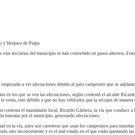
 vías terciarias del municipio se han convertido en pasos alternos. Fot
 empezado a ver afectaciones debido al paro campesino que se adelanta 
os en los que se ven las afectaciones, según comentó el alcalde Ricard
 la venta, esto debido a que no hay vehículos que la recojan de manera
n comenta el mandatario local, Ricardo Gámeza, la vía que conduce a Pe
da transitar por el municipio, generando afectaciones.
d en la vía, pues son carreteras que usan los campesinos para transita
ando otro inconveniente y es el mal estado en el que están quedando las