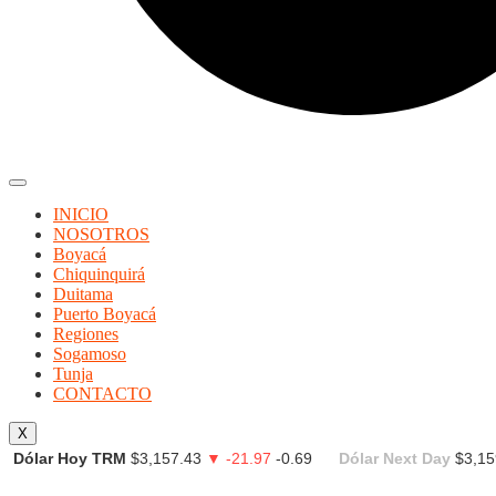
INICIO
NOSOTROS
Boyacá
Chiquinquirá
Duitama
Puerto Boyacá
Regiones
Sogamoso
Tunja
CONTACTO
X
Dólar Hoy TRM
$3,157.43
▼ -21.97
-0.69
Dólar Next Day
$3,15