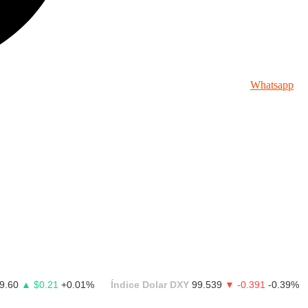
Whatsapp
9.60
▲ $0.21
+0.01%
Índice Dolar DXY
99.539
▼ -0.391
-0.39%