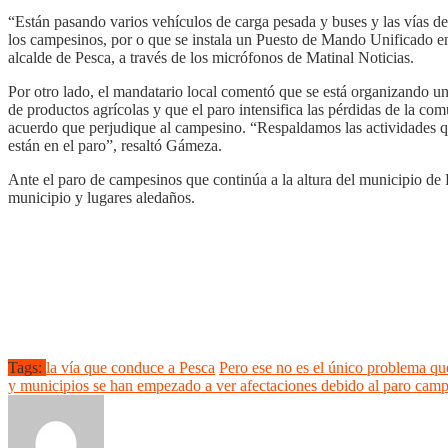
“Están pasando varios vehículos de carga pesada y buses y las vías del
los campesinos, por o que se instala un Puesto de Mando Unificado en
alcalde de Pesca, a través de los micrófonos de Matinal Noticias.
Por otro lado, el mandatario local comentó que se está organizando un
de productos agrícolas y que el paro intensifica las pérdidas de la co
acuerdo que perjudique al campesino. “Respaldamos las actividades qu
están en el paro”, resaltó Gámeza.
Ante el paro de campesinos que continúa a la altura del municipio de P
municipio y lugares aledaños.
Tags:
la vía que conduce a Pesca
Pero ese no es el único problema qu
y municipios se han empezado a ver afectaciones debido al paro campe