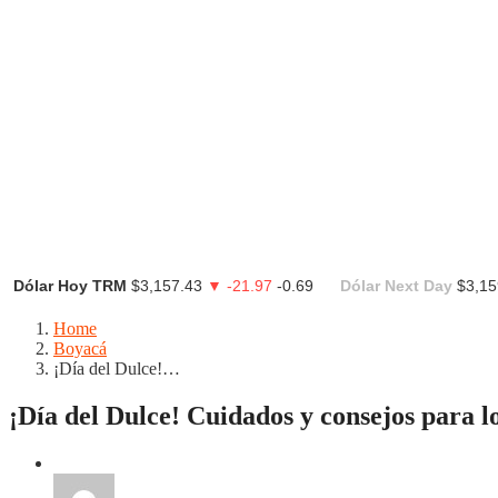
Dólar Hoy TRM
$3,157.43
▼ -21.97
-0.69
Dólar Next Day
$3,15
Home
Boyacá
¡Día del Dulce!…
¡Día del Dulce! Cuidados y consejos para l
Boyacá
Regiones