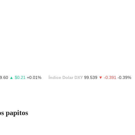
9.60
▲ $0.21
+0.01%
Índice Dolar DXY
99.539
▼ -0.391
-0.39%
os papitos