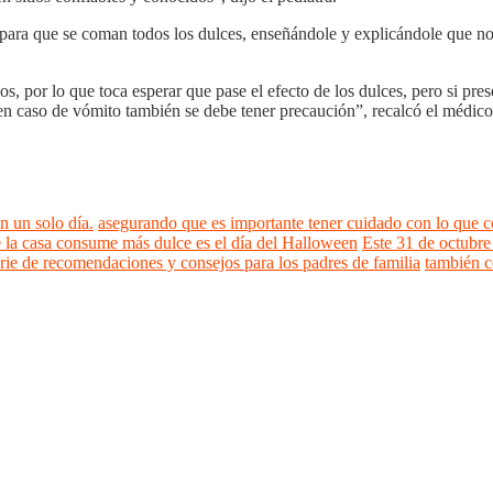
os para que se coman todos los dulces, enseñándole y explicándole que n
 por lo que toca esperar que pase el efecto de los dulces, pero si prese
en caso de vómito también se debe tener precaución”, recalcó el médico
n un solo día.
asegurando que es importante tener cuidado con lo que
e la casa consume más dulce es el día del Halloween
Este 31 de octubre 
rie de recomendaciones y consejos para los padres de familia
también c