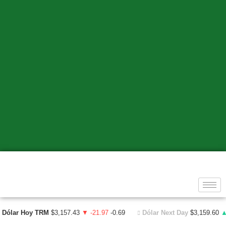
Dólar Hoy TRM
$3,157.43
▼ -21.97
-0.69
Dólar Next Day
$3,159.60
▲