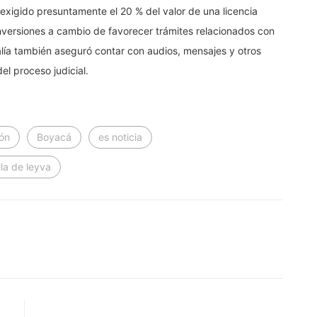
xigido presuntamente el 20 % del valor de una licencia
nversiones a cambio de favorecer trámites relacionados con
calía también aseguró contar con audios, mensajes y otros
l proceso judicial.
ón
Boyacá
es noticia
lla de leyva