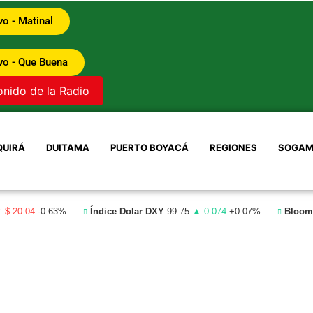
vo - Matinal
vo - Que Buena
onido de la Radio
QUIRÁ
DUITAMA
PUERTO BOYACÁ
REGIONES
SOGAM
 $-20.04
-0.63%
Índice Dolar DXY
99.75
▲ 0.074
+0.07%
Bloomb