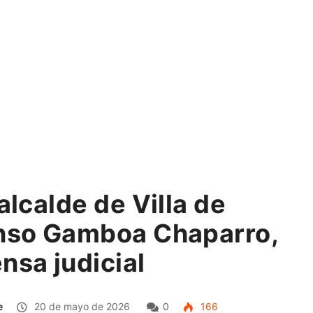
alcalde de Villa de
onso Gamboa Chaparro,
nsa judicial
e
20 de mayo de 2026
0
166