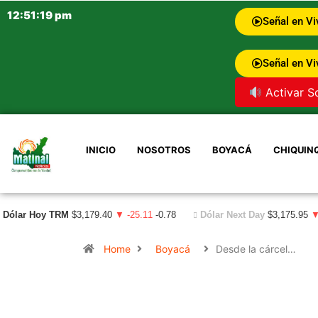
12:51:20 pm
Señal en Vi
Señal en Vi
Activar S
INICIO
NOSOTROS
BOYACÁ
CHIQUIN
Dólar Hoy TRM
$3,179.40
▼ -25.11
-0.78
Dólar Next Day
$3,175.95
▼
Home
Boyacá
Desde la cárcel…