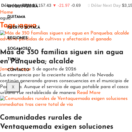
Dólar Hoy TRM
$3,157.43
▼ -21.97
-0.69
Dólar Next Day
$3,1
CHIQUINQUIRÁ
Home
DUITAMA
agua
Tags :agua
PUERTO BOYACÁ
REGIONES
Boyacá
SOGAMOSO
Más de 350 familias siguen sin agua
TUNJA
en Panqueba; alcalde
Janeth Araque
5 de agosto de 2026
CONTACTO
La emergencia por la creciente súbita del río Nevado
continúa generando graves consecuencias en el municipio de
Panqueba. Aunque el servicio de agua potable para el casco
X
urbano fue restablecido de manera
Read More
Boyacá
Regiones
Comunidades rurales de
Ventaquemada exigen soluciones