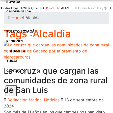
BOYACÁ
Dólar Hoy TRM
$3,157.43
▼ -21.97
-0.69
Dólar Next Day
$3,1
CHIQUINQUIRÁ
Home
Alcaldia
DUITAMA
Tags :Alcaldia
PUERTO BOYACÁ
REGIONES
SOGAMOSO
TUNJA
Boyacá
Regiones
Tunja
La «cruz» que cargan las
CONTACTO
comunidades de zona rural
de San Luis
X
Redacción Matinal Noticias
18 de septiembre de
2024
Son más de 11 años en los que campesinos han visto