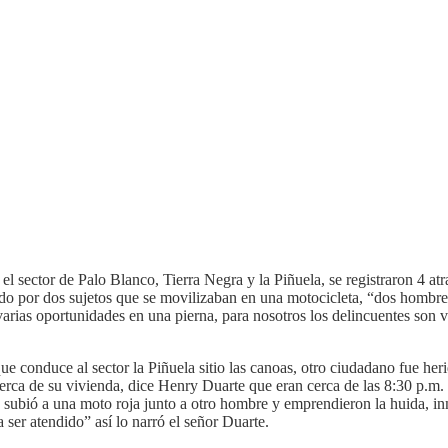
el sector de Palo Blanco, Tierra Negra y la
Piñuela
, se registraron 4 a
tado por dos sujetos que se movilizaban en una motocicleta, “dos hombr
 varias oportunidades en una pierna, para nosotros los delincuentes son 
que conduce al sector la Piñuela sitio las canoas, otro ciudadano fue h
erca de su vivienda, dice Henry Duarte que eran cerca de las 8:30 p.m. 
 subió a una moto roja junto a otro hombre y emprendieron la huida, in
a ser atendido” así lo narró el señor Duarte.