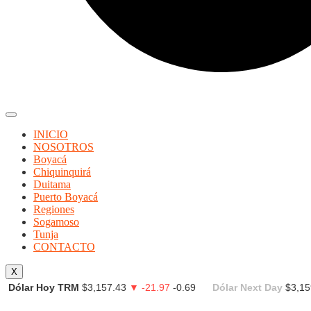
INICIO
NOSOTROS
Boyacá
Chiquinquirá
Duitama
Puerto Boyacá
Regiones
Sogamoso
Tunja
CONTACTO
X
Dólar Hoy TRM
$3,157.43
▼ -21.97
-0.69
Dólar Next Day
$3,15