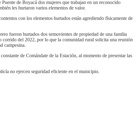
 de Puente de Boyacá dos mujeres que trabajan en un reconocido
mbién
les hurtaron varios
elementos
de valor.
contentos con los elementos hurtados están agrediendo físicamente de
ebrero fueron hurtados dos semovientes de propiedad de una familia
o corrido del 2022, por lo que la comunidad rural solicita una reunión
dad campesina.
o constante de Comándate de la Estación, al momento de presentar las
icía no ejercen seguridad eficiente en el municipio.