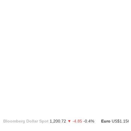
Bloomberg Dollar Spot
1,200.72
▼ -4.85
-0.4%
Euro
US$1.156