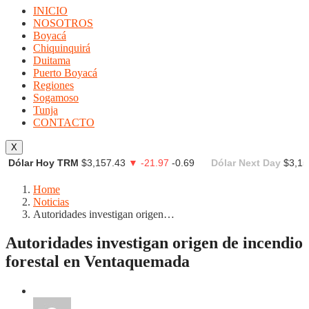
INICIO
NOSOTROS
Boyacá
Chiquinquirá
Duitama
Puerto Boyacá
Regiones
Sogamoso
Tunja
CONTACTO
X
Dólar Hoy TRM
$3,157.43
▼ -21.97
-0.69
Dólar Next Day
$3,15
Home
Noticias
Autoridades investigan origen…
Autoridades investigan origen de incendio
forestal en Ventaquemada
Noticias
Regionales