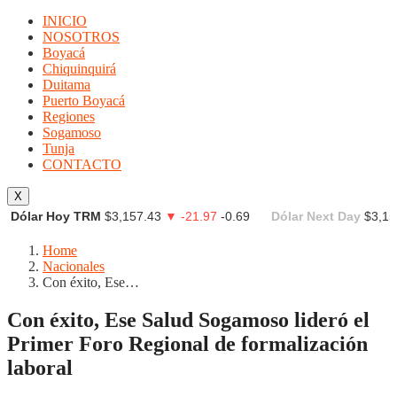
INICIO
NOSOTROS
Boyacá
Chiquinquirá
Duitama
Puerto Boyacá
Regiones
Sogamoso
Tunja
CONTACTO
X
Dólar Hoy TRM
$3,157.43
▼ -21.97
-0.69
Dólar Next Day
$3,15
Home
Nacionales
Con éxito, Ese…
Con éxito, Ese Salud Sogamoso lideró el
Primer Foro Regional de formalización
laboral