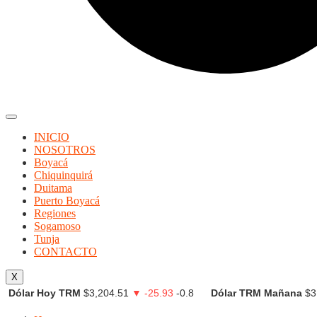
INICIO
NOSOTROS
Boyacá
Chiquinquirá
Duitama
Puerto Boyacá
Regiones
Sogamoso
Tunja
CONTACTO
X
Dólar Hoy TRM
$3,204.51
▼ -25.93
-0.8
Dólar TRM Mañana
$3