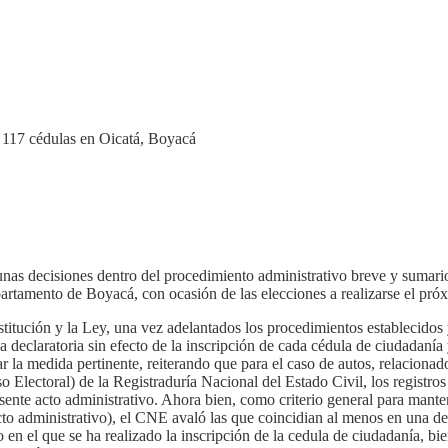
as decisiones dentro del procedimiento administrativo breve y sumario q
rtamento de Boyacá, con ocasión de las elecciones a realizarse el pró
titución y la Ley, una vez adelantados los procedimientos establecidos 
la declaratoria sin efecto de la inscripción de cada cédula de ciudadanía 
r la medida pertinente, reiterando que para el caso de autos, relaciona
o Electoral) de la Registraduría Nacional del Estado Civil, los registr
ente acto administrativo. Ahora bien, como criterio general para manten
to administrativo), el
CNE
avaló las que
coincidian
al menos en una de l
en el que se ha realizado la inscripción de la
cedula
de ciudadanía, bien