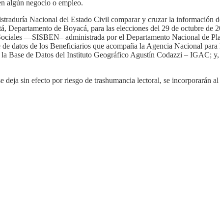
seen algún negocio o empleo.
straduría Nacional del Estado Civil comparar y cruzar la información de
tá
, Departamento de Boyacá, para las elecciones del 29 de octubre de 2
 Sociales —
SISBEN
– administrada por el Departamento Nacional de Pl
base de datos de los Beneficiarios que acompaña la Agencia Nacional pa
; la Base de Datos del Instituto Geográfico Agustín Codazzi –
IGAC
; y
e deja sin efecto por
riesgo
de
trashumancia
lectoral, se incorporarán a