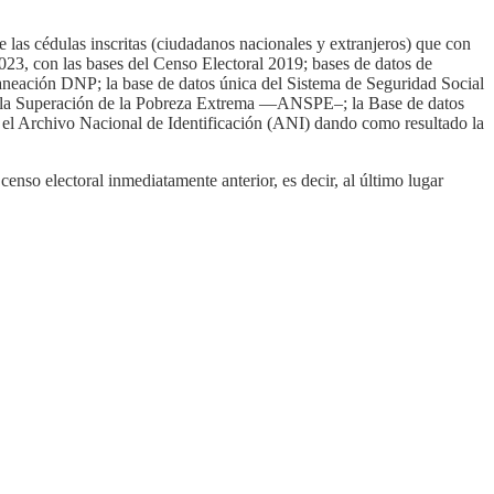
 las cédulas inscritas (ciudadanos nacionales y extranjeros) que con
023, con las bases del Censo Electoral 2019; bases de datos de
aneación DNP; la base de datos única del Sistema de Seguridad Social
ra la Superación de la Pobreza Extrema —
ANSPE
–
; la Base de datos
, el Archivo Nacional de Identificación (
ANI
)
dando
como resultado la
l censo electoral inmediatamente anterior, es
decir,
al
último
lugar