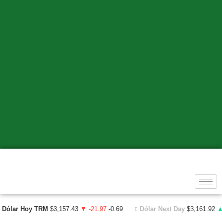
Dólar Hoy TRM
$3,157.43
▼ -21.97
-0.69
Dólar Next Day
$3,161.92
▲