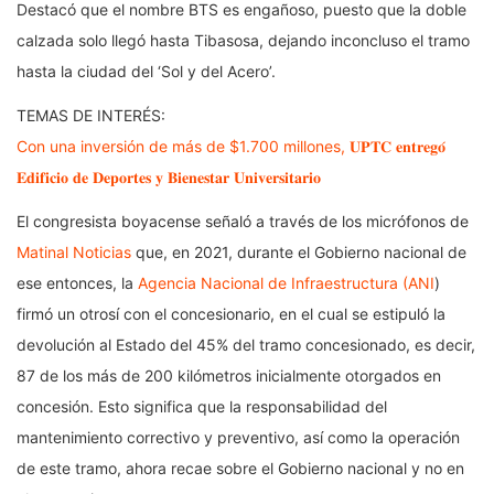
Destacó que el nombre BTS es engañoso, puesto que la doble
calzada solo llegó hasta Tibasosa, dejando inconcluso el tramo
hasta la ciudad del ‘Sol y del Acero’.
TEMAS DE INTERÉS:
Con una inversión de más de $1.700 millones, 𝐔𝐏𝐓𝐂 𝐞𝐧𝐭𝐫𝐞𝐠𝐨́
𝐄𝐝𝐢𝐟𝐢𝐜𝐢𝐨 𝐝𝐞 𝐃𝐞𝐩𝐨𝐫𝐭𝐞𝐬 𝐲 𝐁𝐢𝐞𝐧𝐞𝐬𝐭𝐚𝐫 𝐔𝐧𝐢𝐯𝐞𝐫𝐬𝐢𝐭𝐚𝐫𝐢𝐨
El congresista boyacense señaló a través de los micrófonos de
Matinal Noticias
que, en 2021, durante el Gobierno nacional de
ese entonces, la
Agencia Nacional de Infraestructura (ANI
)
firmó un otrosí con el concesionario, en el cual se estipuló la
devolución al Estado del 45% del tramo concesionado, es decir,
87 de los más de 200 kilómetros inicialmente otorgados en
concesión. Esto significa que la responsabilidad del
mantenimiento correctivo y preventivo, así como la operación
de este tramo, ahora recae sobre el Gobierno nacional y no en