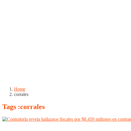
Home
corrales
Tags :corrales
Boyacá
Duitama
NOTICIAS
Noticias
Regiones
Sogamoso
Tunja
Un