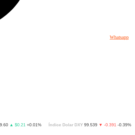
Whatsapp
9.60
▲ $0.21
+0.01%
Índice Dolar DXY
99.539
▼ -0.391
-0.39%