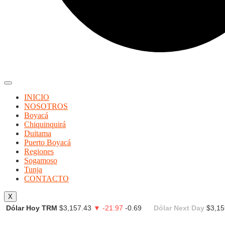
INICIO
NOSOTROS
Boyacá
Chiquinquirá
Duitama
Puerto Boyacá
Regiones
Sogamoso
Tunja
CONTACTO
X
Dólar Hoy TRM
$3,157.43
▼ -21.97
-0.69
Dólar Next Day
$3,15